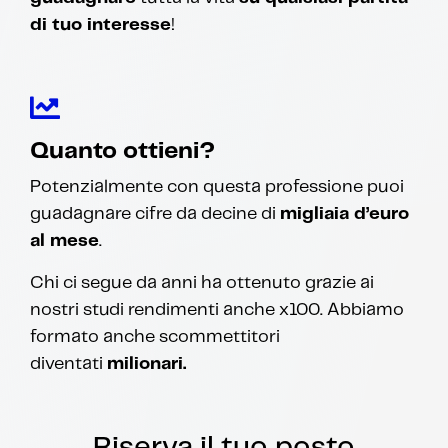
di tuo interesse
!
Quanto ottieni?
Potenzialmente con questa professione puoi
guadagnare cifre da decine di
migliaia d’euro
al mese
.
Chi ci segue da anni ha ottenuto grazie ai
nostri studi rendimenti anche x100. Abbiamo
formato anche scommettitori
diventati
milionari.
Riserva il tuo posto