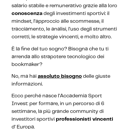
salario stabile e remunerativo grazie alla loro
conoscenza
degli investimenti sportivi: il
mindset, l’approccio alle scommesse, il
tracciamento, le analisi, l’uso degli strumenti
corretti, le strategie vincenti, e molto altro.
È
la fine del tuo sogno? Bisogna che tu ti
arrenda allo strapotere tecnologico dei
bookmaker?
No, ma hai
assoluto bisogno
delle giuste
informazioni.
Ecco perché nasce l’Accademia Sport
Invest: per formare, in un percorso di 6
settimane, la più grande community di
investitori sportivi
professionisti vincenti
d’ Europa.