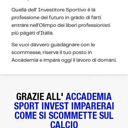
Quella dell’ Investitore Sportivo è la
professione del futuro in grado di farti
entrare nell’Olimpo dei liberi professionisti
più pagati d’Italia.
Se vuoi davvero guadagnare con le
scommesse, riserva il tuo posto in
Accademia e impara oggi il lavoro di domani.
GRAZIE ALL'
ACCADEMIA
SPORT INVEST IMPARERAI
COME SI SCOMMETTE SUL
CALCIO