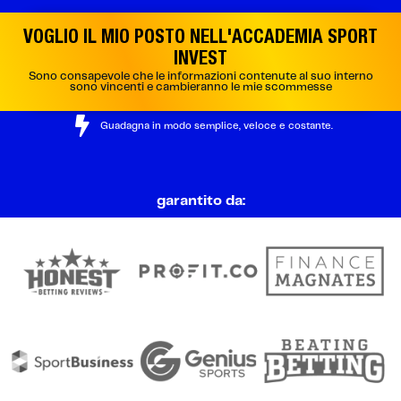
VOGLIO IL MIO POSTO NELL'ACCADEMIA SPORT
INVEST
Sono consapevole che le informazioni contenute al suo interno
sono vincenti e cambieranno le mie scommesse
Guadagna in modo semplice, veloce e costante.
garantito da: