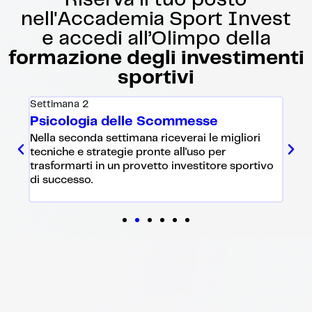
nell'Accademia Sport Invest
e accedi all’Olimpo della
formazione degli investimenti
sportivi
Settimana 2
Set
vi
Psicologia delle Scommesse
Mo
Nella seconda settimana riceverai le migliori
Nel
pri
tecniche e strategie pronte all'uso per
dec
trasformarti in un provetto investitore sportivo
uti
di successo.
fon
inv