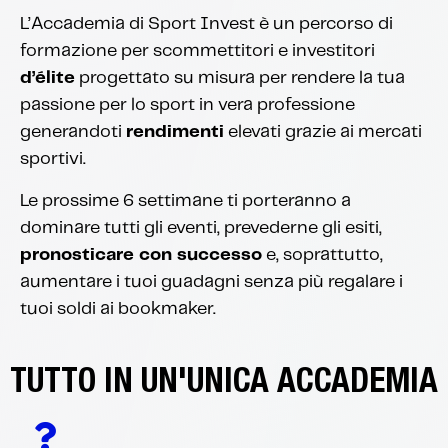
L’Accademia di Sport Invest è un percorso di
formazione per scommettitori e investitori
d’élite
progettato su misura per rendere la tua
passione per lo sport in vera professione
generandoti
rendimenti
elevati grazie ai mercati
sportivi.
Le prossime 6 settimane ti porteranno a
dominare tutti gli eventi, prevederne gli esiti,
pronosticare con successo
e, soprattutto,
aumentare i tuoi guadagni senza più regalare i
tuoi soldi ai bookmaker.
TUTTO IN UN'UNICA ACCADEMIA