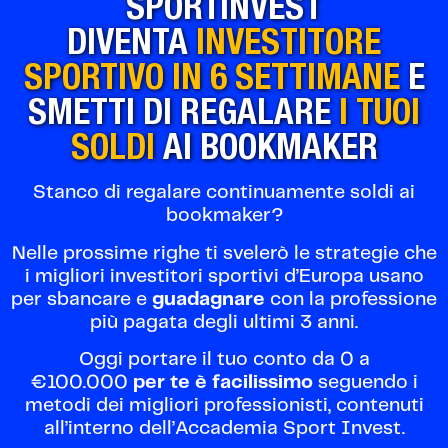
SPORTINVEST
DIVENTA
INVESTITORE
SPORTIVO IN 6 SETTIMANE
E
SMETTI DI REGALARE
I TUOI
SOLDI
AI BOOKMAKER
Stanco di regalare continuamente soldi ai
bookmaker?
Nelle prossime righe ti svelerò le strategie che
i migliori investitori sportivi d’Europa usano
per sbancare e
guadagnare
con la professione
più pagata degli ultimi 3 anni.
Oggi portare il tuo conto da 0 a
€100.000
per te è facilissimo
seguendo i
metodi dei migliori professionisti, contenuti
all’interno dell’Accademia Sport Invest.