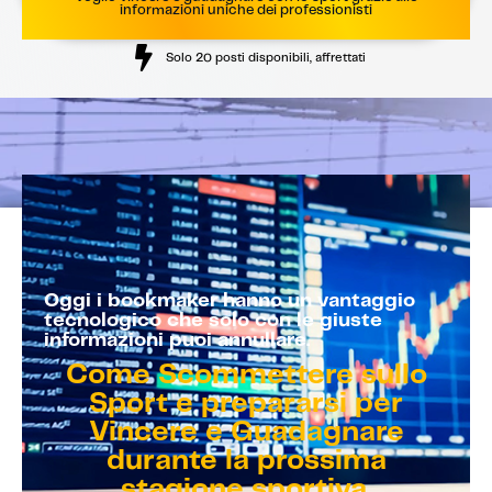
informazioni uniche dei professionisti
Solo 20 posti disponibili, affrettati
Oggi i bookmaker hanno un vantaggio
tecnologico che solo con le giuste
informazioni puoi annullare.
Come Scommettere sullo
Sport e prepararsi per
Vincere e Guadagnare
durante la prossima
stagione sportiva.