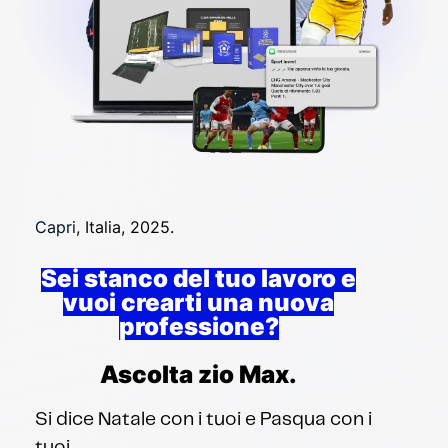
Capri
, Italia, 2025.
Sei stanco del tuo lavoro e
vuoi crearti una nuova
professione?
Ascolta zio Max.
Si dice Natale con i tuoi e Pasqua con i
tuoi.