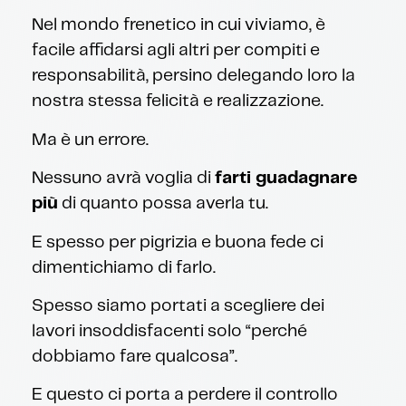
Nel mondo frenetico in cui viviamo, è
facile affidarsi agli altri per compiti e
responsabilità, persino delegando loro la
nostra stessa felicità e realizzazione.
Ma è un errore.
Nessuno avrà voglia di
farti guadagnare
più
di quanto possa averla tu.
E spesso per pigrizia e buona fede ci
dimentichiamo di farlo.
Spesso siamo portati a scegliere dei
lavori insoddisfacenti solo “perché
dobbiamo fare qualcosa”.
E questo ci porta a perdere il controllo