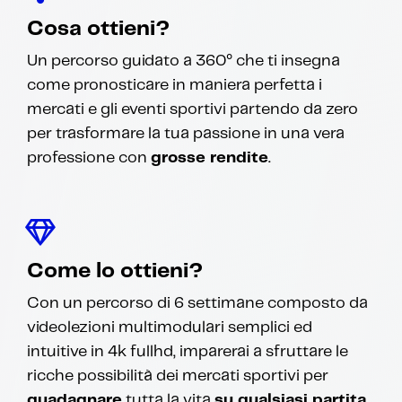
Cosa ottieni?
Un percorso guidato a 360° che ti insegna
come pronosticare in maniera perfetta i
mercati e gli eventi sportivi partendo da zero
per trasformare la tua passione in una vera
professione con
grosse rendite
.
Come lo ottieni?
Con un percorso di 6 settimane composto da
videolezioni multimodulari semplici ed
intuitive in 4k fullhd, imparerai a sfruttare le
ricche possibilità dei mercati sportivi per
guadagnare
tutta la vita
su qualsiasi partita