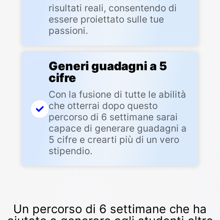
risultati reali, consentendo di
essere proiettato sulle tue
passioni.
Generi guadagni a 5
cifre
Con la fusione di tutte le abilità
che otterrai dopo questo
percorso di 6 settimane sarai
capace di generare guadagni a
5 cifre e crearti più di un vero
stipendio.
Un percorso di 6 settimane che ha