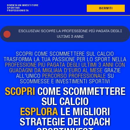
DIVENTA UN INVESTITORE
SPORTIVO
ISCRIVITI
PROFESSIONISTA
ESCLUSIVA! SCOPRI LA PROFESSIONE PIÙ PAGATA DEGLI
ULTIMI 3 ANNI
SCOPRI COME SCOMMETTERE SUL CALCIO
TRASFORMA LA TUA PASSIONE PER LO SPORT NELLA
PROFESSIONE PIÙ PAGATA DEGLI ULTIMI 3 ANNI CON
GUADAGNI DA MIGLIAIA D'EURO AL MESE
GRAZIE
ALL'UNICO
PERCORSO PROFESSIONALE
SU
SCOMMESSE E INVESTIMENTI SPORTIVI
SCOPRI
COME SCOMMETTERE
SUL CALCIO
ESPLORA
LE MIGLIORI
STRATEGIE DEI COACH